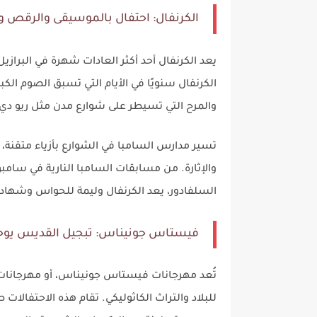
الكرنفال: احتفال بالموسيقى والرقص وال
يعد الكرنفال أحد أكثر العادات شهرة في البرازيل
الكرنفال سنويًا في الأيام التي تسبق الصوم الك
والمرح التي تسيطر على شوارع مدن مثل ريو دي
تسير مدارس السامبا في الشوارع بأزياء متقنة، 
والإثارة. من مسابقات السامبا النارية في سامب
السلفادور، يعد الكرنفال وليمة للحواس وشهادة
فيستاس جونيناس: تبجيل القديس يوحنا و
تُعد مهرجانات فيستاس جونيناس، أو مهرجانات شهر ي
للبلاد والتراث الكاثوليكي. تقام هذه الاحتفالا