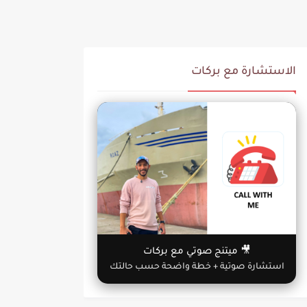
الاستشارة مع بركات
🎥 ميتنج صوتي مع بركات
استشارة صوتية + خطة واضحة حسب حالتك