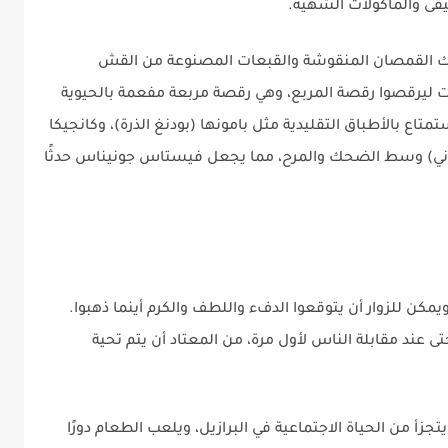
ى والمأكولات الشهية.
ذلك القمصان المنقوشة والقبعات المصنوعة من القش
مات ليرقصوا رقصة المربع، وهي رقصة مربعة مفعمة بالحيوية
ستمتاع بالأطباق التقليدية مثل بامونها (بودنغ الذرة)، وكانجيكا
اني) وسط الضحك والمرح، مما يجعل فيستاس جونيناس حدثًا
 ويمكن للزوار أن يتوقعوا الدفء واللطف والكرم أينما ذهبوا.
تى عند مقابلة الناس لأول مرة، من المعتاد أن يتم تحية
يتجزأ من الحياة الاجتماعية في البرازيل، ويلعب الطعام دورًا