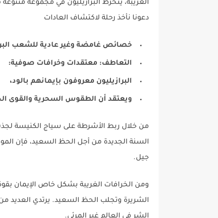
الغريبة، ينخرط البرازيليون في مجموعة متنوعة 
دعونا نأخذ رحلة لاكتشاف العادات
خصائص غامضة وغير عادية للشعب البرا
التعاطف: معتقدات وخرافات صوفية:
البرازيليون معروفون بإيمانهم بالود،
ويعتقد أن الطقوس السحرية والقوى الخ
من خلال ربط الأشرطة على سياج الكنيسة لجذب
السنة الجديدة من أجل الحظ السعيد، فإن المودة
جيل.
ومن الخرافات الغريبة بشكل خاص الإيمان بقوة 
الشريرة وتجلب الحظ السعيد. يرتدي العديد من ا
الشر في العالم غير المرئي.