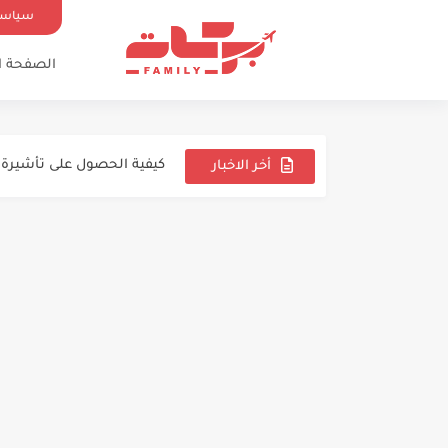
سياسة
الصفحة ا
اجراءات فيزا سنغافورة لل
فيزا اليابان بدون فلوس؟! 
كيفية الحصول على تأشيرة البرازيل عام
أخر الاخبار
السفر
بوابتك إلى كندا: دليل شامل
والهجرة
استكشاف الفرص الوظيفية ا
طرق الهجرة غير الشرعية في 24
استكشاف خيارات الهجرة إلى أو
دليل الهجرة إلى أستراليا 2024
اقوى فيزا للهجرة إلى أوروبا
مدينة ريفية كندية للحصول على روا