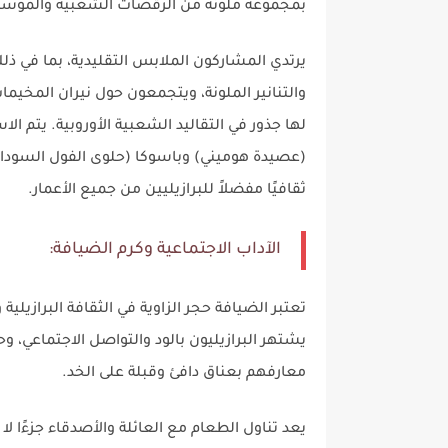
بمجموعة ملونة من الرقصات الشعبية والموسيق
يرتدي المشاركون الملابس التقليدية، بما في 
والتنانير الملونة، ويتجمعون حول نيران المخي
لها جذور في التقاليد الشعبية الأوروبية. يتم الا
(عصيدة هوميني) وباسوكا (حلوى الفول السود
ثقافيًا مفضلاً للبرازيليين من جميع الأعمار.
الآداب الاجتماعية وكرم الضيافة:
تعتبر الضيافة حجر الزاوية في الثقافة البرازيلية
يشتهر البرازيليون بالود والتواصل الاجتماعي، وح
معارفهم بعناق دافئ وقبلة على الخد.
يعد تناول الطعام مع العائلة والأصدقاء جزءًا لا 