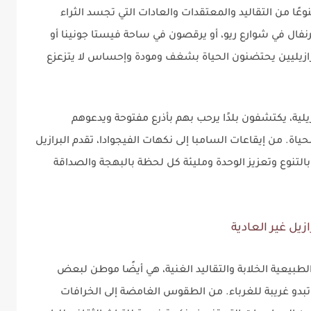
وعًا من التقاليد والمعتقدات والعادات التي تجسد الثراء
لكرنفال في شوارع ريو، أو يرقصون في ساحة فيستا جونينا أو
لبرازيليين يحتضنون الحياة بشغف ومودة وإحساس لا يتزعزع
زيلية، يكتشفون بلدًا يرحب بهم بأذرع مفتوحة ويدعوهم
حياة. من إيقاعات السامبا إلى نكهات الفيجوادا، تقدم البرازيل
بالتنوع وتعزيز الوحدة ومليئة كل لحظة بالبهجة والصداقة
ل غير العادية
ر الطبيعية الخلابة والتقاليد الغنية، هي أيضًا موطن لبعض
قد تبدو غريبة للغرباء. من الطقوس الغامضة إلى الخرافات