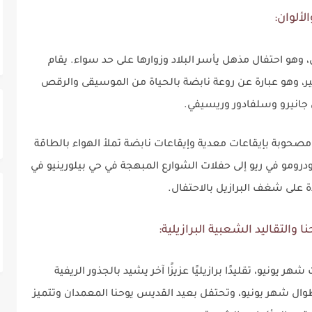
ألوان:
، وهو احتفال مذهل يأسر البلاد وزوارها على حد سواء. يقام
بير، وهو عبارة عن روعة نابضة بالحياة من الموسيقى والرقص
 جانيرو وسلفادور وريسيفي.
مصحوبة بإيقاعات معدية وإيقاعات نابضة تملأ الهواء بالطاقة
ودرومو في ريو إلى حفلات الشوارع المبهجة في حي بيلورينيو في
 على شغف البرازيل بالاحتفال.
التقاليد الشعبية البرازيلية:
ونيو، تقليدًا برازيليًا عزيزًا آخر يشيد بالجذور الريفية
ت طوال شهر يونيو، وتحتفل بعيد القديس يوحنا المعمدان وتتميز