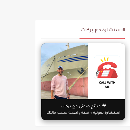
الاستشارة مع بركات
🎥 ميتنج صوتي مع بركات
استشارة صوتية + خطة واضحة حسب حالتك