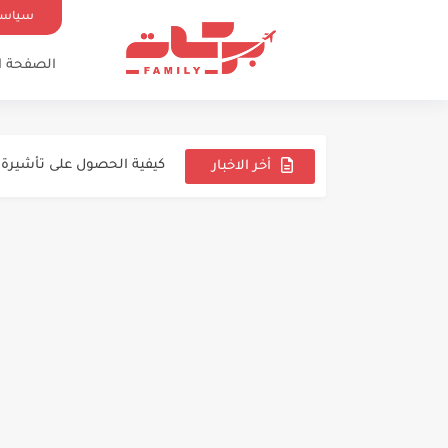
سياسة
الصفحة ا
اجراءات فيزا سنغافورة لل
فيزا اليابان بدون فلوس؟! 
كيفية الحصول على تأشيرة البرازيل عام
أخر الاخبار
السفر
بوابتك إلى كندا: دليل شامل
والهجرة
استكشاف الفرص الوظيفية ا
طرق الهجرة غير الشرعية في 24
استكشاف خيارات الهجرة إلى أو
دليل الهجرة إلى أستراليا 2024
اقوى فيزا للهجرة إلى أوروبا
مدينة ريفية كندية للحصول على روا