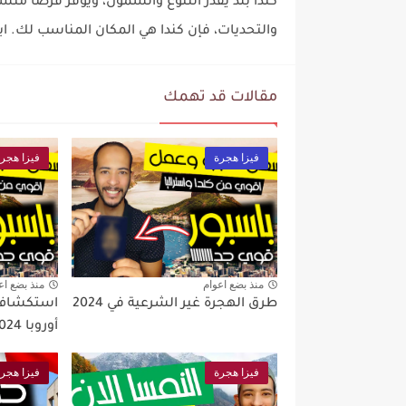
كندا بلد يقدر التنوع والشمول، ويوفر فرصًا مت
والتحديات، فإن كندا هي المكان المناسب لك. ابدأ
مقالات قد تهمك
فيزا هجرة
فيزا هجر
منذ بضع اعوام
منذ بضع اع
طرق الهجرة غير الشرعية في 2024
استكشاف خ
أوروبا 2024
فيزا هجرة
فيزا هجر