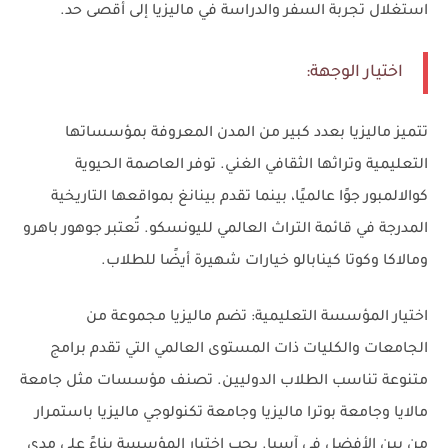
استغلال تجربة السفر والدراسة في ماليزيا إلى أقصى حد.
اختيار الوجهة:
تتميز ماليزيا بعدد كبير من المدن المعروفة بمؤسساتها
التعليمية وتراثها الثقافي الغني. توفر العاصمة الحيوية
كوالالمبور جوًا عالميًا، بينما تقدم بينانغ بمواقعها التاريخية
المدرجة في قائمة التراث العالمي لليونسكو. تُعتبر جوهور باهرو
ومالاكا وكوتا كينابالو خيارات شهيرة أيضًا للطلاب.
اختيار المؤسسة التعليمية: تضم ماليزيا مجموعة من
الجامعات والكليات ذات المستوى العالمي التي تقدم برامج
متنوعة تناسب الطلاب الدوليين. تصنف مؤسسات مثل جامعة
مالايا وجامعة بوترا ماليزيا وجامعة تكنولوجي ماليزيا باستمرار
من بين الأفضل في آسيا. يجب اختيار المؤسسة بناءً على مدى