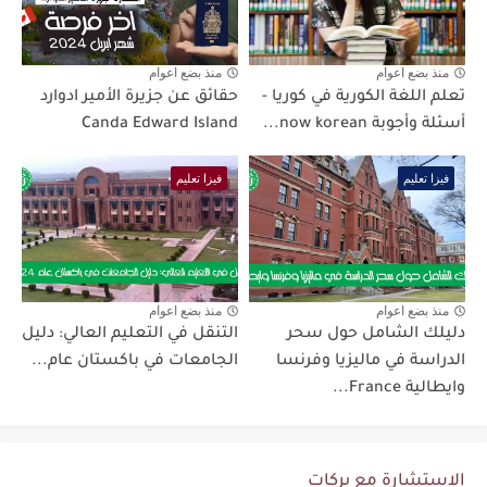
منذ بضع اعوام
منذ بضع اعوام
تعلم اللغة الكورية في كوريا -
حقائق عن جزيرة الأمير ادوارد
أسئلة وأجوبة now korean...
Canda Edward Island
فيزا تعليم
فيزا تعليم
منذ بضع اعوام
منذ بضع اعوام
دليلك الشامل حول سحر
التنقل في التعليم العالي: دليل
الدراسة في ماليزيا وفرنسا
الجامعات في باكستان عام...
وايطالية France...
الاستشارة مع بركات