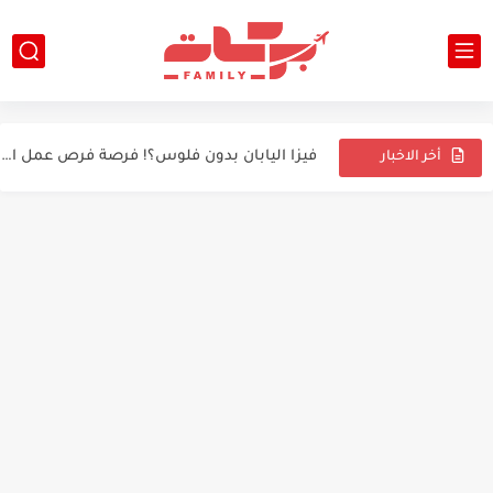
اجراءات فيزا سنغافورة للمصريين - معلومات عن سنغافورة وفيزا سنغافورة...
فيزا اليابان بدون فلوس؟! فرصة فرص عمل الان - تاريخ...
أخر الاخبار
السفر والهجرة
كيفية الحصول على تأشيرة البرازيل عام 2024: دليل شامل
بوابتك إلى كندا: دليل شامل للهجرة الي كندا في عام...
استكشاف الفرص الوظيفية العالمية: دليل شامل لإيجاد فرص العمل الدولية...
طرق الهجرة غير الشرعية في 2024
استكشاف خيارات الهجرة إلى أوروبا 2024
دليل الهجرة إلى أستراليا 2024
اقوى فيزا للهجرة إلى أوروبا بدون عقد عمل - فيزا...